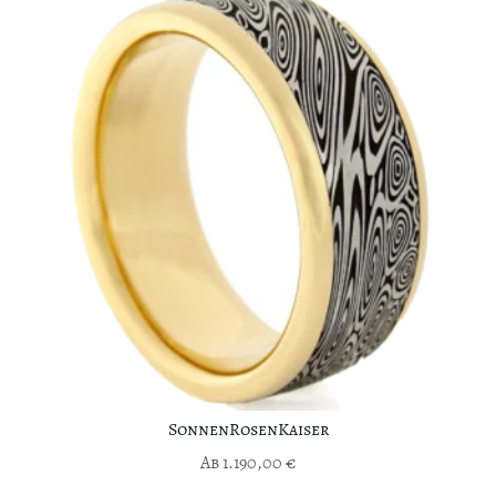
SonnenRosenKaiser
Ab
1.190,00
€