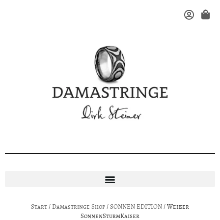
Start
/
Damastringe Shop
/
SONNEN EDITION
/ Weißer
SonnenSturmKaiser