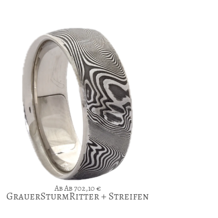
Ab
702,10
€
GrauerSturmRitter + Streifen