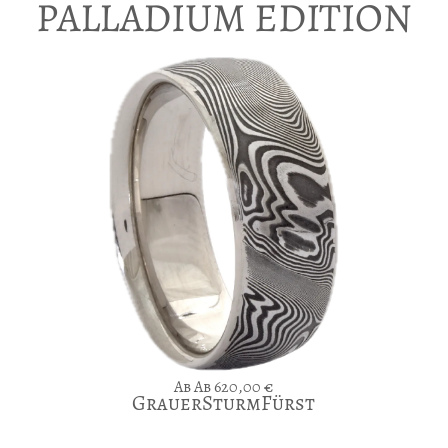
PALLADIUM EDITION
Ab
620,00
€
GrauerSturmFürst