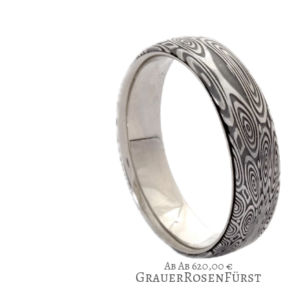
Ab
620,00
€
GrauerRosenFürst