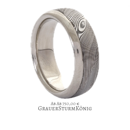
Ab
750,00
€
GrauerSturmKönig