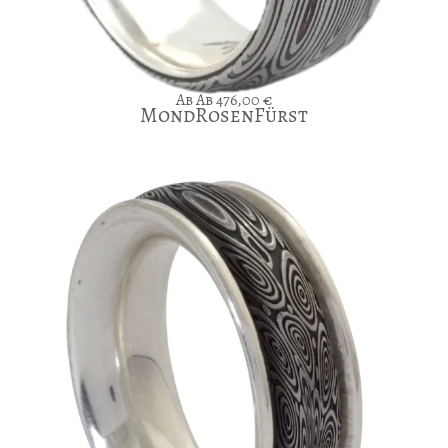
Ab
476,00
€
MondRosenFürst