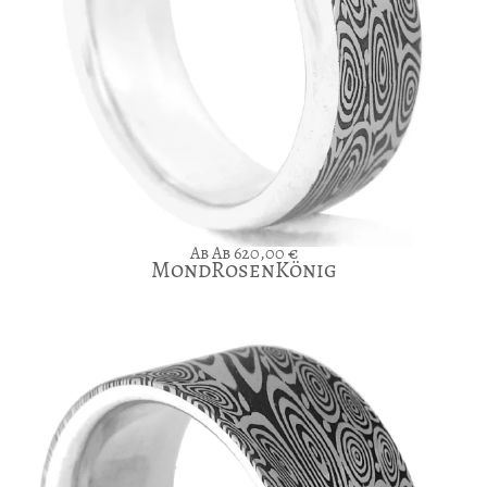
Ab
620,00
€
MondRosenKönig