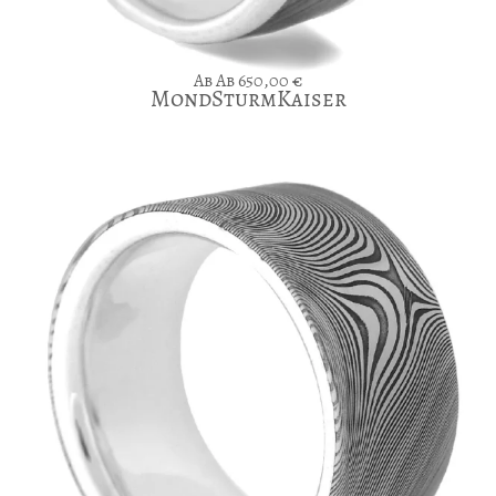
Ab
650,00
€
MondSturmKaiser