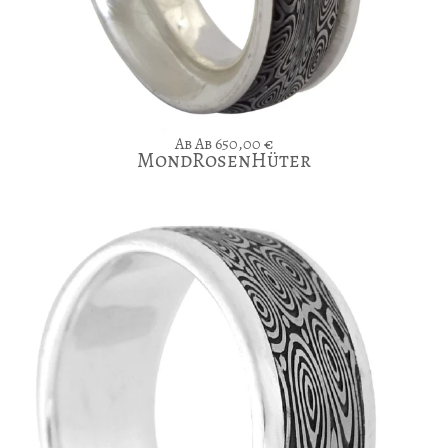
Ab
650,00
€
MondRosenHüter