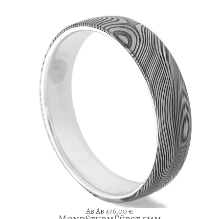
Ab
476,00
€
MondSturmFürst 5mm