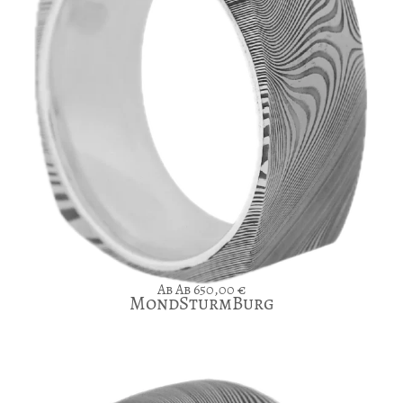
Ab
650,00
€
MondSturmBurg