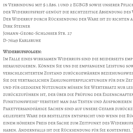
in Verbindung mit § 1 Abs. 1 und 2 EGBGB sowie unserer Pflic
der Widerrufsfrist genügt die rechtzeitige Absendung des 
Der Widerruf durch Rücksendung der Ware ist zu richten a
Dirk Steiner
Johann-Georg-Schlosser Str. 27
D-76149 Karlsruhe
Widerrufsfolgen
:
Im Falle eines wirksamen Widerrufs sind die beiderseits e
herauszugeben. Können Sie uns die empfangene Leistung sow
verschlechtertem Zustand zurückgewähren beziehungsweise 
Sie die vertraglichen Zahlungsverpflichtungen für den Ze
und für gezogene Nutzungen müssen Sie Wertersatz nur lei
zurückzuführen ist, der über die Prüfung der Eigenschaft
Funktionsweise” versteht man das Testen und Ausprobieren d
Paketversandfähige Sachen sind auf unsere Gefahr zurückz
gelieferte Ware der bestellten entspricht und wenn die Rü
einem höheren Preis der Sache zum Zeitpunkt des Widerrufs
haben. Andernfalls ist die Rücksendung für Sie kostenfrei