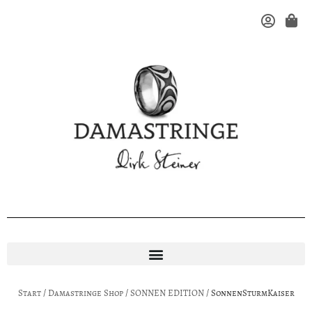
Start
/
Damastringe Shop
/
SONNEN EDITION
/ SonnenSturmKaiser